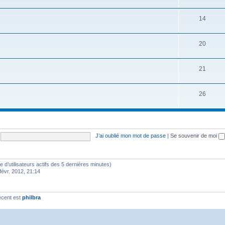
14
20
21
26
J’ai oublié mon mot de passe
|
Se souvenir de moi
bre d’utilisateurs actifs des 5 dernières minutes)
févr. 2012, 21:14
écent est
philbra