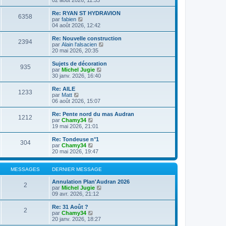
n
l
s
e
Re: RYAN ST HYDRAVION
6358
u
d
C
par
fabien
l
e
o
04 août 2026, 12:42
t
r
n
e
n
s
Re: Nouvelle construction
2394
r
i
u
C
par
Alain l'alsacien
l
e
l
o
20 mai 2026, 20:35
e
r
t
n
d
m
e
s
Sujets de décoration
e
e
935
r
u
C
par
Michel Jugie
r
s
l
l
o
30 janv. 2026, 16:40
n
s
e
t
n
i
a
d
e
s
Re: AILE
e
g
e
1233
r
u
C
par
Matt
r
e
r
l
l
o
06 août 2026, 15:07
m
n
e
t
n
e
i
d
e
s
Re: Pente nord du mas Audran
s
e
e
1212
r
u
C
par
Chamy34
s
r
r
l
l
o
19 mai 2026, 21:01
a
m
n
e
t
n
g
e
i
d
e
s
e
Re: Tondeuse n°1
s
e
e
304
r
u
C
par
Chamy34
s
r
r
l
l
o
20 mai 2026, 19:47
a
m
n
e
t
n
g
e
i
d
e
s
e
s
e
e
r
u
MESSAGES
DERNIER MESSAGE
s
r
r
l
l
a
m
n
e
t
Annulation Plan'Audran 2026
g
e
2
i
d
e
C
par
Michel Jugie
e
s
e
e
r
o
09 avr. 2026, 21:12
s
r
r
l
n
a
m
n
e
s
Re: 31 Août ?
g
e
2
i
d
u
C
par
Chamy34
e
s
e
e
l
o
20 janv. 2026, 18:27
s
r
r
t
n