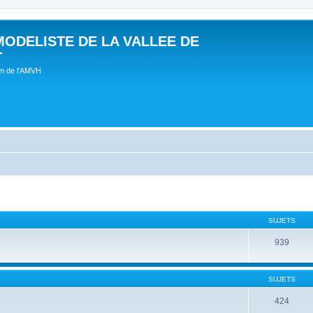
MODELISTE DE LA VALLEE DE
T
um de l'AMVH
SUJETS
939
SUJETS
424