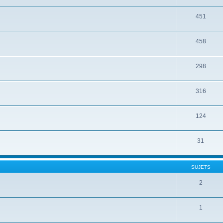
451
458
298
316
124
31
SUJETS
2
1