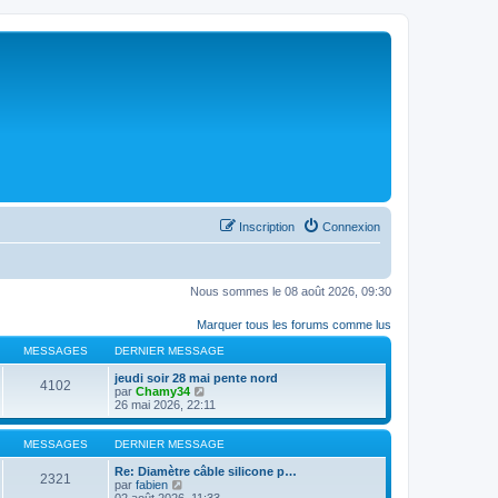
Inscription
Connexion
Nous sommes le 08 août 2026, 09:30
Marquer tous les forums comme lus
MESSAGES
DERNIER MESSAGE
jeudi soir 28 mai pente nord
4102
C
par
Chamy34
o
26 mai 2026, 22:11
n
s
u
MESSAGES
DERNIER MESSAGE
l
t
Re: Diamètre câble silicone p…
2321
C
e
par
fabien
o
r
02 août 2026, 11:33