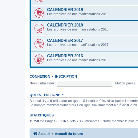
CALENDRIER 2019
Les archives de nos manifestations 2019
CALENDRIER 2018
Les archives de nos manifestations 2018
CALENDRIER 2017
Les archives de nos manifestations 2017
CALENDRIER 2016
Les archives de nos manifestations 2016
CONNEXION
•
INSCRIPTION
Nom d’utilisateur :
Mot de passe :
QUI EST EN LIGNE ?
Au total, il y a
0
utilisateur en ligne :: 0 inscrit et 0 invisible (selon le nom
Le nombre maximal d’utilisateurs en ligne simultanément a été de
8
le 20 
STATISTIQUES
19758
messages •
3216
sujets •
350
membres • Notre membre le plus r
Accueil
Accueil du forum