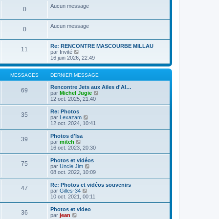
a
m
n
e
s
Aucun message
g
e
0
i
r
u
e
s
e
l
l
s
r
e
t
Aucun message
a
m
d
e
0
g
e
e
r
e
s
r
l
s
n
e
Re: RENCONTRE MASCOURBE MILLAU
11
a
i
C
d
par
Invité
g
e
o
e
16 juin 2026, 22:49
e
r
n
r
m
s
n
e
u
i
MESSAGES
DERNIER MESSAGE
s
l
e
s
t
r
Rencontre Jets aux Ailes d'Al…
69
a
e
m
C
par
Michel Jugie
g
r
e
o
12 oct. 2025, 21:40
e
l
s
n
e
s
s
Re: Photos
35
d
a
u
C
par
Lexazam
e
g
l
o
12 oct. 2024, 10:41
r
e
t
n
n
e
s
Photos d'Isa
39
i
r
u
C
par
mitch
e
l
l
o
16 oct. 2023, 20:30
r
e
t
n
m
d
e
s
Photos et vidéos
e
e
75
r
u
C
par
Uncle Jim
s
r
l
l
o
08 oct. 2022, 10:09
s
n
e
t
n
a
i
d
e
s
Re: Photos et vidéos souvenirs
g
e
e
47
r
u
C
par
Gilles-34
e
r
r
l
l
o
10 oct. 2021, 00:11
m
n
e
t
n
e
i
d
e
s
Photos et video
s
e
e
36
r
u
C
par
jean
s
r
r
l