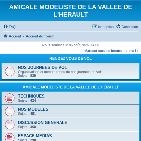
AMICALE MODELISTE DE LA VALLEE DE
L'HERAULT
FAQ
Inscription
Connexion
Accueil
Accueil du forum
Nous sommes le 06 août 2026, 14:00
Marquer tous les forums comme lus
RENDEZ VOUS DE VOL
NOS JOURNEES DE VOL
Organisations et compte rendu de nos journées de vols
Sujets :
939
AMICALE MODELISTE DE LA VALLEE DE L'HERAULT
TECHNIQUES
Sujets :
424
NOS MODELES
Sujets :
451
DISCUSSION GENERALE
Sujets :
458
ESPACE MEDIAS
Sujets :
298