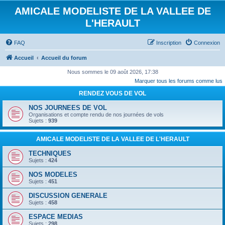
AMICALE MODELISTE DE LA VALLEE DE
L'HERAULT
FAQ
Inscription
Connexion
Accueil
Accueil du forum
Nous sommes le 09 août 2026, 17:38
Marquer tous les forums comme lus
RENDEZ VOUS DE VOL
NOS JOURNEES DE VOL
Organisations et compte rendu de nos journées de vols
Sujets :
939
AMICALE MODELISTE DE LA VALLEE DE L'HERAULT
TECHNIQUES
Sujets :
424
NOS MODELES
Sujets :
451
DISCUSSION GENERALE
Sujets :
458
ESPACE MEDIAS
Sujets :
298