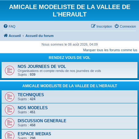
AMICALE MODELISTE DE LA VALLEE DE
L'HERAULT
FAQ
Inscription
Connexion
Accueil
Accueil du forum
Nous sommes le 06 août 2026, 04:09
Marquer tous les forums comme lus
RENDEZ VOUS DE VOL
NOS JOURNEES DE VOL
Organisations et compte rendu de nos journées de vols
Sujets :
939
AMICALE MODELISTE DE LA VALLEE DE L'HERAULT
TECHNIQUES
Sujets :
424
NOS MODELES
Sujets :
451
DISCUSSION GENERALE
Sujets :
458
ESPACE MEDIAS
Sujets :
298