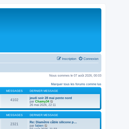
Inscription
Connexion
Nous sommes le 07 août 2026, 00:03
Marquer tous les forums comme lus
MESSAGES
DERNIER MESSAGE
jeudi soir 28 mai pente nord
4102
C
par
Chamy34
o
26 mai 2026, 22:11
n
s
u
MESSAGES
DERNIER MESSAGE
l
t
Re: Diamètre câble silicone p…
2321
C
e
par
fabien
o
r
02 août 2026, 11:33