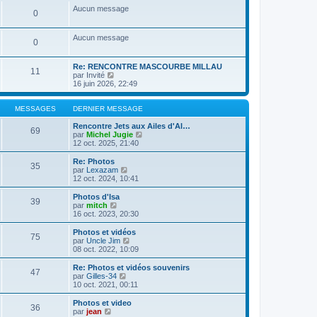
a
m
n
e
s
Aucun message
g
e
0
i
r
u
e
s
e
l
l
s
r
e
t
Aucun message
a
m
d
e
0
g
e
e
r
e
s
r
l
s
n
e
Re: RENCONTRE MASCOURBE MILLAU
11
a
i
C
d
par
Invité
g
e
o
e
16 juin 2026, 22:49
e
r
n
r
m
s
n
e
u
i
MESSAGES
DERNIER MESSAGE
s
l
e
s
t
r
Rencontre Jets aux Ailes d'Al…
69
a
e
m
C
par
Michel Jugie
g
r
e
o
12 oct. 2025, 21:40
e
l
s
n
e
s
s
Re: Photos
35
d
a
u
C
par
Lexazam
e
g
l
o
12 oct. 2024, 10:41
r
e
t
n
n
e
s
Photos d'Isa
39
i
r
u
C
par
mitch
e
l
l
o
16 oct. 2023, 20:30
r
e
t
n
m
d
e
s
Photos et vidéos
e
e
75
r
u
C
par
Uncle Jim
s
r
l
l
o
08 oct. 2022, 10:09
s
n
e
t
n
a
i
d
e
s
Re: Photos et vidéos souvenirs
g
e
e
47
r
u
C
par
Gilles-34
e
r
r
l
l
o
10 oct. 2021, 00:11
m
n
e
t
n
e
i
d
e
s
Photos et video
s
e
e
36
r
u
C
par
jean
s
r
r
l