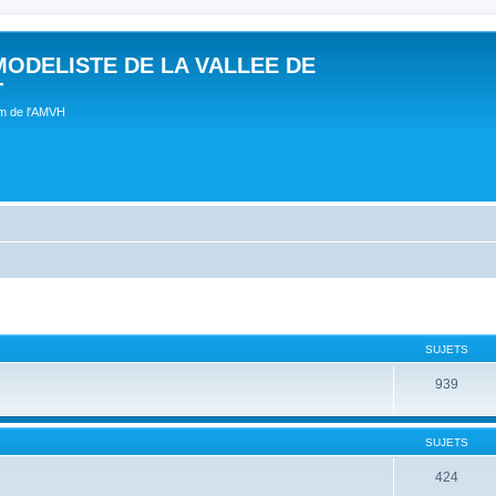
MODELISTE DE LA VALLEE DE
T
um de l'AMVH
SUJETS
939
SUJETS
424