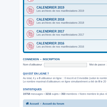
CALENDRIER 2019
Les archives de nos manifestations 2019
CALENDRIER 2018
Les archives de nos manifestations 2018
CALENDRIER 2017
Les archives de nos manifestations 2017
CALENDRIER 2016
Les archives de nos manifestations 2016
CONNEXION
•
INSCRIPTION
Nom d’utilisateur :
Mot de passe :
QUI EST EN LIGNE ?
Au total, il y a
0
utilisateur en ligne :: 0 inscrit et 0 invisible (selon le nom
Le nombre maximal d’utilisateurs en ligne simultanément a été de
8
le 20 
STATISTIQUES
19758
messages •
3216
sujets •
350
membres • Notre membre le plus r
Accueil
Accueil du forum