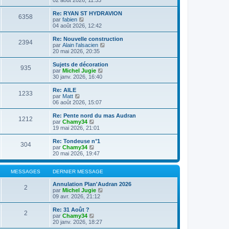
n
l
s
e
Re: RYAN ST HYDRAVION
6358
u
d
C
par
fabien
l
e
o
04 août 2026, 12:42
t
r
n
e
n
s
Re: Nouvelle construction
2394
r
i
u
C
par
Alain l'alsacien
l
e
l
o
20 mai 2026, 20:35
e
r
t
n
d
m
e
s
Sujets de décoration
e
e
935
r
u
C
par
Michel Jugie
r
s
l
l
o
30 janv. 2026, 16:40
n
s
e
t
n
i
a
d
e
s
Re: AILE
e
g
e
1233
r
u
C
par
Matt
r
e
r
l
l
o
06 août 2026, 15:07
m
n
e
t
n
e
i
d
e
s
Re: Pente nord du mas Audran
s
e
e
1212
r
u
C
par
Chamy34
s
r
r
l
l
o
19 mai 2026, 21:01
a
m
n
e
t
n
g
e
i
d
e
s
e
Re: Tondeuse n°1
s
e
e
304
r
u
C
par
Chamy34
s
r
r
l
l
o
20 mai 2026, 19:47
a
m
n
e
t
n
g
e
i
d
e
s
e
s
e
e
r
u
MESSAGES
DERNIER MESSAGE
s
r
r
l
l
a
m
n
e
t
Annulation Plan'Audran 2026
g
e
2
i
d
e
C
par
Michel Jugie
e
s
e
e
r
o
09 avr. 2026, 21:12
s
r
r
l
n
a
m
n
e
s
Re: 31 Août ?
g
e
2
i
d
u
C
par
Chamy34
e
s
e
e
l
o
20 janv. 2026, 18:27
s
r
r
t
n