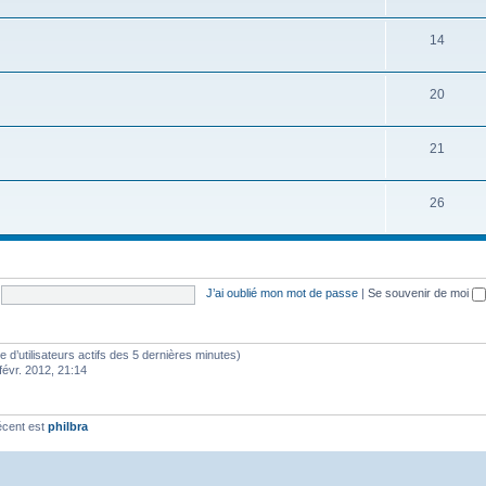
14
20
21
26
J’ai oublié mon mot de passe
|
Se souvenir de moi
bre d’utilisateurs actifs des 5 dernières minutes)
févr. 2012, 21:14
écent est
philbra