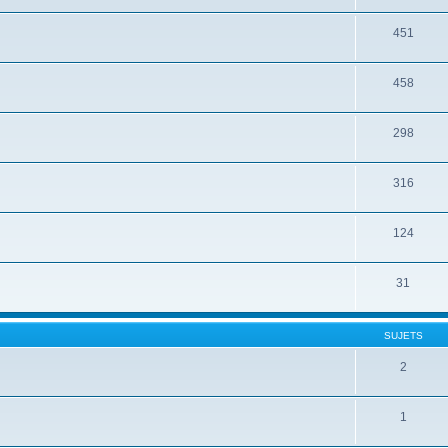
451
458
298
316
124
31
SUJETS
2
1