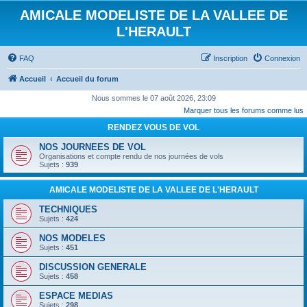
AMICALE MODELISTE DE LA VALLEE DE
L'HERAULT
FAQ
Inscription
Connexion
Accueil
Accueil du forum
Nous sommes le 07 août 2026, 23:09
Marquer tous les forums comme lus
RENDEZ VOUS DE VOL
NOS JOURNEES DE VOL
Organisations et compte rendu de nos journées de vols
Sujets :
939
AMICALE MODELISTE DE LA VALLEE DE L'HERAULT
TECHNIQUES
Sujets :
424
NOS MODELES
Sujets :
451
DISCUSSION GENERALE
Sujets :
458
ESPACE MEDIAS
Sujets :
298