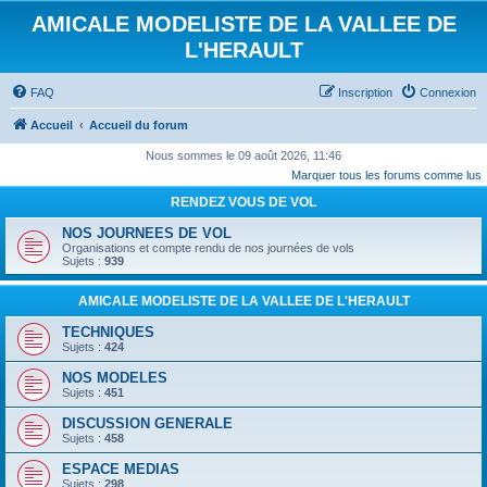
AMICALE MODELISTE DE LA VALLEE DE
L'HERAULT
FAQ
Inscription
Connexion
Accueil
Accueil du forum
Nous sommes le 09 août 2026, 11:46
Marquer tous les forums comme lus
RENDEZ VOUS DE VOL
NOS JOURNEES DE VOL
Organisations et compte rendu de nos journées de vols
Sujets :
939
AMICALE MODELISTE DE LA VALLEE DE L'HERAULT
TECHNIQUES
Sujets :
424
NOS MODELES
Sujets :
451
DISCUSSION GENERALE
Sujets :
458
ESPACE MEDIAS
Sujets :
298