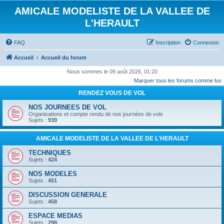
AMICALE MODELISTE DE LA VALLEE DE
L'HERAULT
FAQ
Inscription
Connexion
Accueil
Accueil du forum
Nous sommes le 09 août 2026, 01:20
Marquer tous les forums comme lus
RENDEZ VOUS DE VOL
NOS JOURNEES DE VOL
Organisations et compte rendu de nos journées de vols
Sujets :
939
AMICALE MODELISTE DE LA VALLEE DE L'HERAULT
TECHNIQUES
Sujets :
424
NOS MODELES
Sujets :
451
DISCUSSION GENERALE
Sujets :
458
ESPACE MEDIAS
Sujets :
298