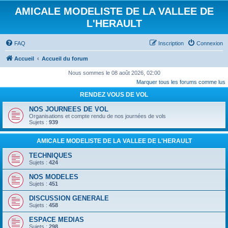
AMICALE MODELISTE DE LA VALLEE DE
L'HERAULT
FAQ
Inscription
Connexion
Accueil
Accueil du forum
Nous sommes le 08 août 2026, 02:00
Marquer tous les forums comme lus
RENDEZ VOUS DE VOL
NOS JOURNEES DE VOL
Organisations et compte rendu de nos journées de vols
Sujets :
939
AMICALE MODELISTE DE LA VALLEE DE L'HERAULT
TECHNIQUES
Sujets :
424
NOS MODELES
Sujets :
451
DISCUSSION GENERALE
Sujets :
458
ESPACE MEDIAS
Sujets :
298