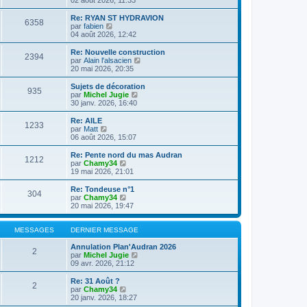
n
l
s
e
Re: RYAN ST HYDRAVION
6358
u
d
C
par
fabien
l
e
o
04 août 2026, 12:42
t
r
n
e
n
s
Re: Nouvelle construction
2394
r
i
u
C
par
Alain l'alsacien
l
e
l
o
20 mai 2026, 20:35
e
r
t
n
d
m
e
s
Sujets de décoration
e
e
935
r
u
C
par
Michel Jugie
r
s
l
l
o
30 janv. 2026, 16:40
n
s
e
t
n
i
a
d
e
s
Re: AILE
e
g
e
1233
r
u
C
par
Matt
r
e
r
l
l
o
06 août 2026, 15:07
m
n
e
t
n
e
i
d
e
s
Re: Pente nord du mas Audran
s
e
e
1212
r
u
C
par
Chamy34
s
r
r
l
l
o
19 mai 2026, 21:01
a
m
n
e
t
n
g
e
i
d
e
s
e
Re: Tondeuse n°1
s
e
e
304
r
u
C
par
Chamy34
s
r
r
l
l
o
20 mai 2026, 19:47
a
m
n
e
t
n
g
e
i
d
e
s
e
s
e
e
r
u
MESSAGES
DERNIER MESSAGE
s
r
r
l
l
a
m
n
e
t
Annulation Plan'Audran 2026
g
e
2
i
d
e
C
par
Michel Jugie
e
s
e
e
r
o
09 avr. 2026, 21:12
s
r
r
l
n
a
m
n
e
s
Re: 31 Août ?
g
e
2
i
d
u
C
par
Chamy34
e
s
e
e
l
o
20 janv. 2026, 18:27
s
r
r
t
n