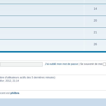
14
20
21
26
J’ai oublié mon mot de passe
|
Se souvenir de moi
ombre d’utilisateurs actifs des 5 dernières minutes)
févr. 2012, 21:14
écent est
philbra