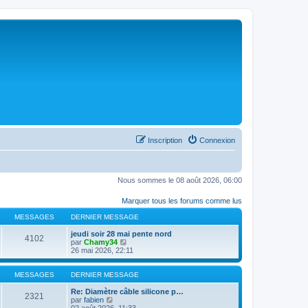
Inscription
Connexion
Nous sommes le 08 août 2026, 06:00
Marquer tous les forums comme lus
MESSAGES
DERNIER MESSAGE
jeudi soir 28 mai pente nord
4102
C
par
Chamy34
o
26 mai 2026, 22:11
n
s
u
MESSAGES
DERNIER MESSAGE
l
t
Re: Diamètre câble silicone p…
2321
C
e
par
fabien
o
r
02 août 2026, 11:33