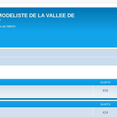
MODELISTE DE LA VALLEE DE
T
um de l'AMVH
SUJETS
939
SUJETS
424