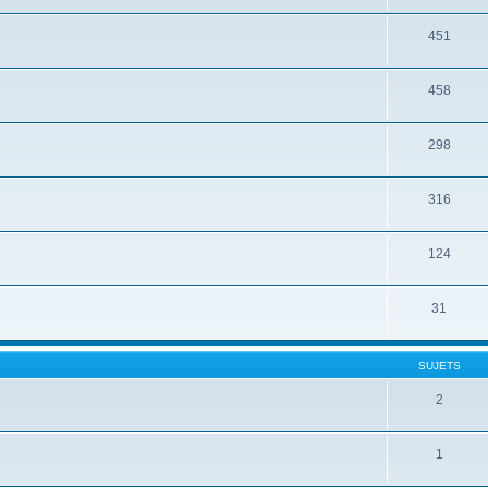
451
458
298
316
124
31
SUJETS
2
1