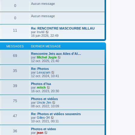
a
m
n
e
s
Aucun message
g
e
0
i
r
u
e
s
e
l
l
s
r
e
t
Aucun message
a
m
d
e
0
g
e
e
r
e
s
r
l
s
n
e
Re: RENCONTRE MASCOURBE MILLAU
11
a
i
C
d
par
Invité
g
e
o
e
16 juin 2026, 22:49
e
r
n
r
m
s
n
e
u
i
MESSAGES
DERNIER MESSAGE
s
l
e
s
t
r
Rencontre Jets aux Ailes d'Al…
69
a
e
m
C
par
Michel Jugie
g
r
e
o
12 oct. 2025, 21:40
e
l
s
n
e
s
s
Re: Photos
35
d
a
u
C
par
Lexazam
e
g
l
o
12 oct. 2024, 10:41
r
e
t
n
n
e
s
Photos d'Isa
39
i
r
u
C
par
mitch
e
l
l
o
16 oct. 2023, 20:30
r
e
t
n
m
d
e
s
Photos et vidéos
e
e
75
r
u
C
par
Uncle Jim
s
r
l
l
o
08 oct. 2022, 10:09
s
n
e
t
n
a
i
d
e
s
Re: Photos et vidéos souvenirs
g
e
e
47
r
u
C
par
Gilles-34
e
r
r
l
l
o
10 oct. 2021, 00:11
m
n
e
t
n
e
i
d
e
s
Photos et video
s
e
e
36
r
u
C
par
jean
s
r
r
l