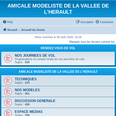
AMICALE MODELISTE DE LA VALLEE DE
L'HERAULT
FAQ
Inscription
Connexion
Accueil
Accueil du forum
Nous sommes le 09 août 2026, 16:26
Marquer tous les forums comme lus
RENDEZ VOUS DE VOL
NOS JOURNEES DE VOL
Organisations et compte rendu de nos journées de vols
Sujets :
939
AMICALE MODELISTE DE LA VALLEE DE L'HERAULT
TECHNIQUES
Sujets :
424
NOS MODELES
Sujets :
451
DISCUSSION GENERALE
Sujets :
458
ESPACE MEDIAS
Sujets :
298