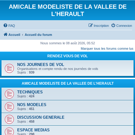
AMICALE MODELISTE DE LA VALLEE DE
L'HERAULT
FAQ
Inscription
Connexion
Accueil
Accueil du forum
Nous sommes le 08 août 2026, 05:52
Marquer tous les forums comme lus
RENDEZ VOUS DE VOL
NOS JOURNEES DE VOL
Organisations et compte rendu de nos journées de vols
Sujets :
939
AMICALE MODELISTE DE LA VALLEE DE L'HERAULT
TECHNIQUES
Sujets :
424
NOS MODELES
Sujets :
451
DISCUSSION GENERALE
Sujets :
458
ESPACE MEDIAS
Sujets :
298