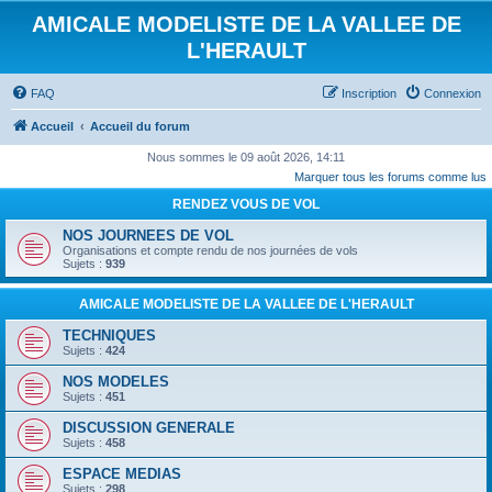
AMICALE MODELISTE DE LA VALLEE DE
L'HERAULT
FAQ
Inscription
Connexion
Accueil
Accueil du forum
Nous sommes le 09 août 2026, 14:11
Marquer tous les forums comme lus
RENDEZ VOUS DE VOL
NOS JOURNEES DE VOL
Organisations et compte rendu de nos journées de vols
Sujets :
939
AMICALE MODELISTE DE LA VALLEE DE L'HERAULT
TECHNIQUES
Sujets :
424
NOS MODELES
Sujets :
451
DISCUSSION GENERALE
Sujets :
458
ESPACE MEDIAS
Sujets :
298