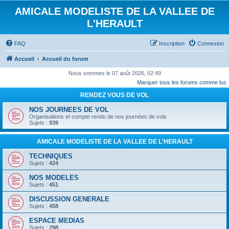
AMICALE MODELISTE DE LA VALLEE DE
L'HERAULT
FAQ
Inscription
Connexion
Accueil
Accueil du forum
Nous sommes le 07 août 2026, 02:49
Marquer tous les forums comme lus
RENDEZ VOUS DE VOL
NOS JOURNEES DE VOL
Organisations et compte rendu de nos journées de vols
Sujets :
939
AMICALE MODELISTE DE LA VALLEE DE L'HERAULT
TECHNIQUES
Sujets :
424
NOS MODELES
Sujets :
451
DISCUSSION GENERALE
Sujets :
458
ESPACE MEDIAS
Sujets :
298