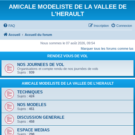
AMICALE MODELISTE DE LA VALLEE DE
L'HERAULT
FAQ
Inscription
Connexion
Accueil
Accueil du forum
Nous sommes le 07 août 2026, 09:54
Marquer tous les forums comme lus
RENDEZ VOUS DE VOL
NOS JOURNEES DE VOL
Organisations et compte rendu de nos journées de vols
Sujets :
939
AMICALE MODELISTE DE LA VALLEE DE L'HERAULT
TECHNIQUES
Sujets :
424
NOS MODELES
Sujets :
451
DISCUSSION GENERALE
Sujets :
458
ESPACE MEDIAS
Sujets :
298