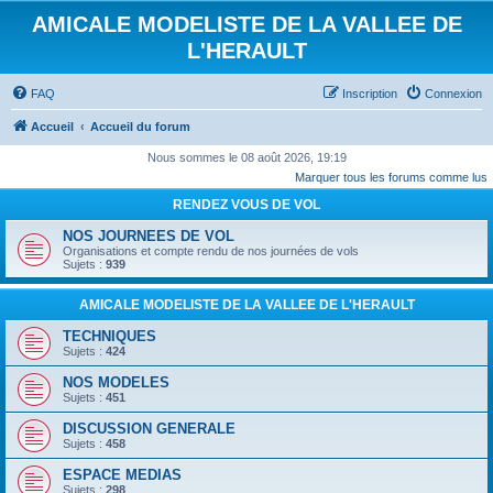
AMICALE MODELISTE DE LA VALLEE DE
L'HERAULT
FAQ
Inscription
Connexion
Accueil
Accueil du forum
Nous sommes le 08 août 2026, 19:19
Marquer tous les forums comme lus
RENDEZ VOUS DE VOL
NOS JOURNEES DE VOL
Organisations et compte rendu de nos journées de vols
Sujets :
939
AMICALE MODELISTE DE LA VALLEE DE L'HERAULT
TECHNIQUES
Sujets :
424
NOS MODELES
Sujets :
451
DISCUSSION GENERALE
Sujets :
458
ESPACE MEDIAS
Sujets :
298