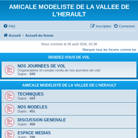
AMICALE MODELISTE DE LA VALLEE DE
L'HERAULT
FAQ
Inscription
Connexion
Accueil
Accueil du forum
Nous sommes le 06 août 2026, 02:38
Marquer tous les forums comme lus
RENDEZ VOUS DE VOL
NOS JOURNEES DE VOL
Organisations et compte rendu de nos journées de vols
Sujets :
939
AMICALE MODELISTE DE LA VALLEE DE L'HERAULT
TECHNIQUES
Sujets :
424
NOS MODELES
Sujets :
451
DISCUSSION GENERALE
Sujets :
458
ESPACE MEDIAS
Sujets :
298