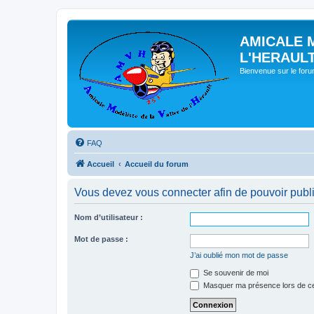
AMICALE 
L'HERAUL
Bienvenue sur le for
FAQ
Accueil
Accueil du forum
Vous devez vous connecter afin de pouvoir publ
Nom d’utilisateur :
Mot de passe :
J’ai oublié mon mot de passe
Se souvenir de moi
Masquer ma présence lors de ce