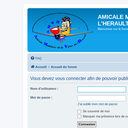
AMICALE 
L'HERAUL
Bienvenue sur le for
FAQ
Accueil
Accueil du forum
Vous devez vous connecter afin de pouvoir publ
Nom d’utilisateur :
Mot de passe :
J’ai oublié mon mot de passe
Se souvenir de moi
Masquer ma présence lors de ce