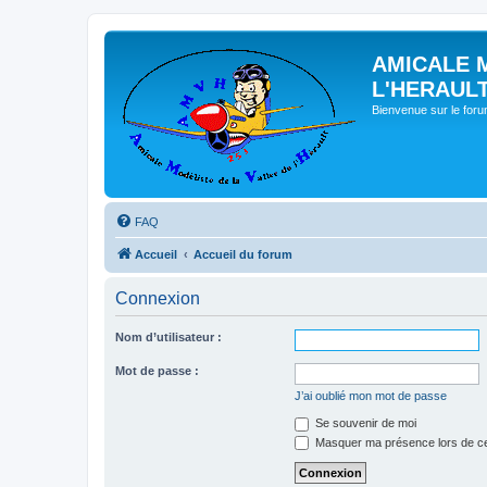
AMICALE 
L'HERAUL
Bienvenue sur le for
FAQ
Accueil
Accueil du forum
Connexion
Nom d’utilisateur :
Mot de passe :
J’ai oublié mon mot de passe
Se souvenir de moi
Masquer ma présence lors de ce