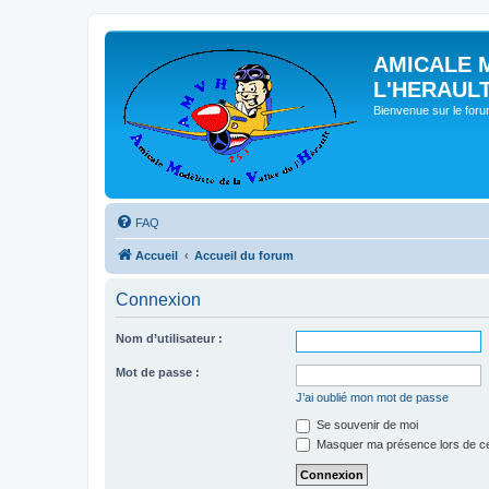
AMICALE 
L'HERAUL
Bienvenue sur le for
FAQ
Accueil
Accueil du forum
Connexion
Nom d’utilisateur :
Mot de passe :
J’ai oublié mon mot de passe
Se souvenir de moi
Masquer ma présence lors de ce