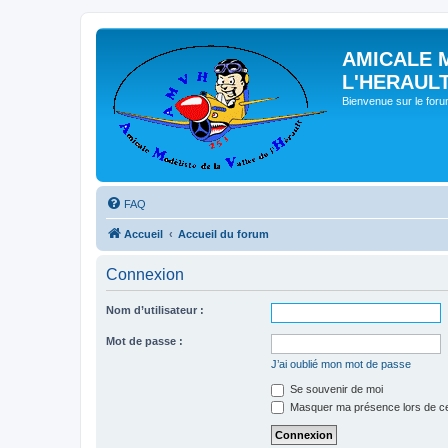
AMICALE 
L'HERAUL
Bienvenue sur le for
FAQ
Accueil
Accueil du forum
Connexion
Nom d’utilisateur :
Mot de passe :
J’ai oublié mon mot de passe
Se souvenir de moi
Masquer ma présence lors de ce