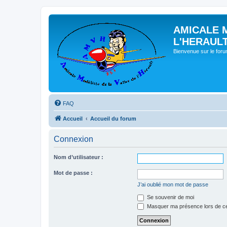
AMICALE 
L'HERAUL
Bienvenue sur le for
FAQ
Accueil
Accueil du forum
Connexion
Nom d’utilisateur :
Mot de passe :
J’ai oublié mon mot de passe
Se souvenir de moi
Masquer ma présence lors de ce