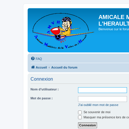
AMICALE 
L'HERAUL
Bienvenue sur le for
FAQ
Accueil
Accueil du forum
Connexion
Nom d’utilisateur :
Mot de passe :
J’ai oublié mon mot de passe
Se souvenir de moi
Masquer ma présence lors de ce