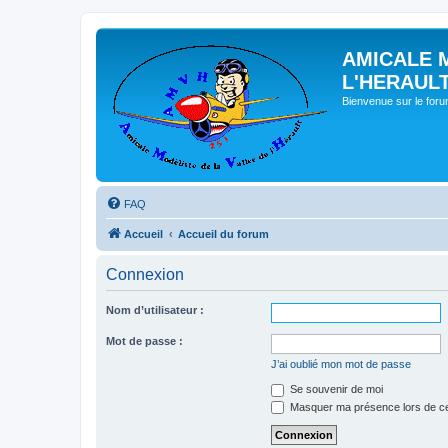
AMICALE 
L'HERAUL
Bienvenue sur le for
FAQ
Accueil
Accueil du forum
Connexion
Nom d’utilisateur :
Mot de passe :
J’ai oublié mon mot de passe
Se souvenir de moi
Masquer ma présence lors de ce