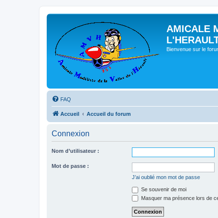
AMICALE 
L'HERAUL
Bienvenue sur le for
FAQ
Accueil
Accueil du forum
Connexion
Nom d’utilisateur :
Mot de passe :
J’ai oublié mon mot de passe
Se souvenir de moi
Masquer ma présence lors de ce