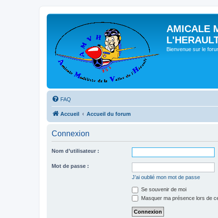
AMICALE 
L'HERAUL
Bienvenue sur le for
FAQ
Accueil
Accueil du forum
Connexion
Nom d’utilisateur :
Mot de passe :
J’ai oublié mon mot de passe
Se souvenir de moi
Masquer ma présence lors de ce