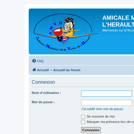
AMICALE 
L'HERAUL
Bienvenue sur le for
FAQ
Accueil
Accueil du forum
Connexion
Nom d’utilisateur :
Mot de passe :
J’ai oublié mon mot de passe
Se souvenir de moi
Masquer ma présence lors de ce