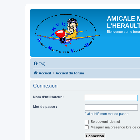
AMICALE 
L'HERAUL
Bienvenue sur le for
FAQ
Accueil
Accueil du forum
Connexion
Nom d’utilisateur :
Mot de passe :
J’ai oublié mon mot de passe
Se souvenir de moi
Masquer ma présence lors de ce