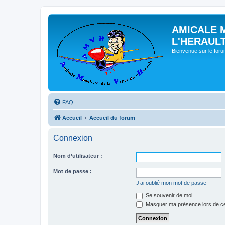
AMICALE 
L'HERAUL
Bienvenue sur le for
FAQ
Accueil
Accueil du forum
Connexion
Nom d’utilisateur :
Mot de passe :
J’ai oublié mon mot de passe
Se souvenir de moi
Masquer ma présence lors de ce