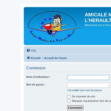
AMICALE 
L'HERAUL
Bienvenue sur le for
FAQ
Accueil
Accueil du forum
Connexion
Nom d’utilisateur :
Mot de passe :
J’ai oublié mon mot de passe
Se souvenir de moi
Masquer ma présence lors de ce