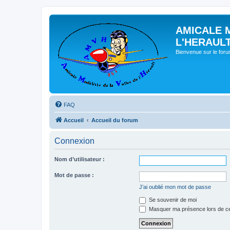
AMICALE 
L'HERAUL
Bienvenue sur le for
FAQ
Accueil
Accueil du forum
Connexion
Nom d’utilisateur :
Mot de passe :
J’ai oublié mon mot de passe
Se souvenir de moi
Masquer ma présence lors de ce