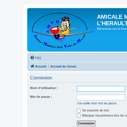
AMICALE 
L'HERAUL
Bienvenue sur le for
FAQ
Accueil
Accueil du forum
Connexion
Nom d’utilisateur :
Mot de passe :
J’ai oublié mon mot de passe
Se souvenir de moi
Masquer ma présence lors de ce