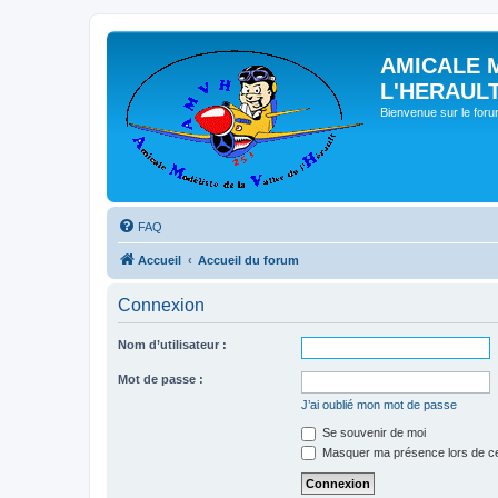
AMICALE 
L'HERAUL
Bienvenue sur le for
FAQ
Accueil
Accueil du forum
Connexion
Nom d’utilisateur :
Mot de passe :
J’ai oublié mon mot de passe
Se souvenir de moi
Masquer ma présence lors de ce