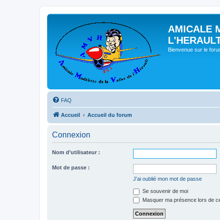
AMICALE 
L'HERAUL
Bienvenue sur le for
FAQ
Accueil
Accueil du forum
Connexion
Nom d’utilisateur :
Mot de passe :
J’ai oublié mon mot de passe
Se souvenir de moi
Masquer ma présence lors de ce