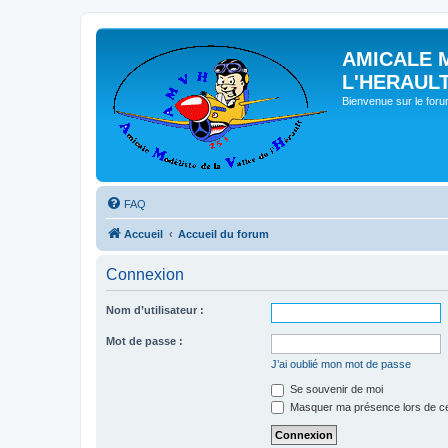
AMICALE 
L'HERAUL
Bienvenue sur le for
FAQ
Accueil
Accueil du forum
Connexion
Nom d’utilisateur :
Mot de passe :
J’ai oublié mon mot de passe
Se souvenir de moi
Masquer ma présence lors de ce