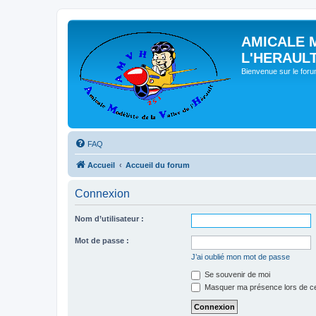
AMICALE 
L'HERAUL
Bienvenue sur le for
FAQ
Accueil
Accueil du forum
Connexion
Nom d’utilisateur :
Mot de passe :
J’ai oublié mon mot de passe
Se souvenir de moi
Masquer ma présence lors de ce