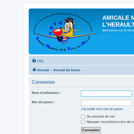
AMICALE 
L'HERAUL
Bienvenue sur le for
FAQ
Accueil
Accueil du forum
Connexion
Nom d’utilisateur :
Mot de passe :
J’ai oublié mon mot de passe
Se souvenir de moi
Masquer ma présence lors de ce