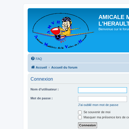
AMICALE 
L'HERAUL
Bienvenue sur le for
FAQ
Accueil
Accueil du forum
Connexion
Nom d’utilisateur :
Mot de passe :
J’ai oublié mon mot de passe
Se souvenir de moi
Masquer ma présence lors de ce