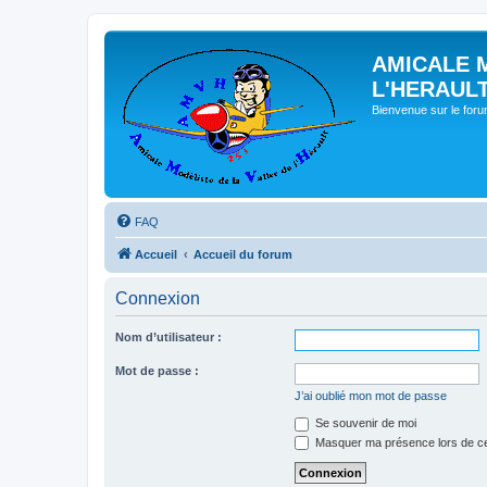
AMICALE 
L'HERAUL
Bienvenue sur le for
FAQ
Accueil
Accueil du forum
Connexion
Nom d’utilisateur :
Mot de passe :
J’ai oublié mon mot de passe
Se souvenir de moi
Masquer ma présence lors de ce