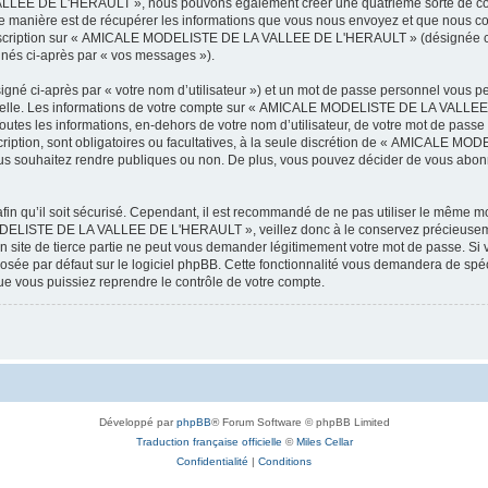
LEE DE L'HERAULT », nous pouvons également créer une quatrième sorte de cook
 manière est de récupérer les informations que vous nous envoyez et que nous col
l’inscription sur « AMICALE MODELISTE DE LA VALLEE DE L'HERAULT » (désignée ci
ignés ci-après par « vos messages »).
igné ci-après par « votre nom d’utilisateur ») et un mot de passe personnel vous p
onnelle. Les informations de votre compte sur « AMICALE MODELISTE DE LA VALLEE 
utes les informations, en-dehors de votre nom d’utilisateur, de votre mot de passe
tion, sont obligatoires ou facultatives, à la seule discrétion de « AMICALE M
us souhaitez rendre publiques ou non. De plus, vous pouvez décider de vous abonne
afin qu’il soit sécurisé. Cependant, il est recommandé de ne pas utiliser le même mot
ODELISTE DE LA VALLEE DE L'HERAULT », veillez donc à le conservez précieusem
 de tierce partie ne peut vous demander légitimement votre mot de passe. Si v
posée par défaut sur le logiciel phpBB. Cette fonctionnalité vous demandera de spécif
e vous puissiez reprendre le contrôle de votre compte.
Développé par
phpBB
® Forum Software © phpBB Limited
Traduction française officielle
©
Miles Cellar
Confidentialité
|
Conditions