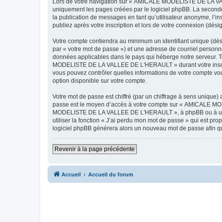
Lors de votre navigation sur « AMICALE MODELISTE DE LA VAL
uniquement les pages créées par le logiciel phpBB. La seconde
la publication de messages en tant qu’utilisateur anonyme, 
publiez après votre inscription et lors de votre connexion (dés
Votre compte contiendra au minimum un identifiant unique (dés
par « votre mot de passe ») et une adresse de courriel pers
données applicables dans le pays qui héberge notre serveur. To
MODELISTE DE LA VALLEE DE L'HERAULT » durant votre inscrip
vous pouvez contrôler quelles informations de votre compte vo
option disponible sur votre compte.
Votre mot de passe est chiffré (par un chiffrage à sens unique) 
passe est le moyen d’accès à votre compte sur « AMICALE M
MODELISTE DE LA VALLEE DE L'HERAULT », à phpBB ou à un site
utiliser la fonction « J’ai perdu mon mot de passe » qui est pro
logiciel phpBB générera alors un nouveau mot de passe afin qu
Revenir à la page précédente
Accueil
Accueil du forum