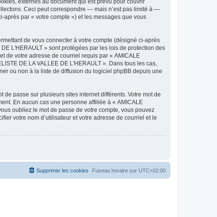
ies, externes au document qui est prévu pour couvrir
lectons. Ceci peut correspondre — mais n’est pas limité à —
-après par « votre compte ») et les messages que vous
ermettant de vous connecter à votre compte (désigné ci-après
DE L'HERAULT » sont protégées par les lois de protection des
 et de votre adresse de courriel requis par « AMICALE
ODELISTE DE LA VALLEE DE L'HERAULT ». Dans tous les cas,
r ou non à la liste de diffusion du logiciel phpBB depuis une
 de passe sur plusieurs sites internet différents. Votre mot de
ent. En aucun cas une personne affiliée à « AMICALE
ous oubliez le mot de passe de votre compte, vous pouvez
ier votre nom d’utilisateur et votre adresse de courriel et le
Supprimer les cookies
Fuseau horaire sur
UTC+02:00