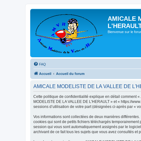
AMICALE 
L'HERAUL
Bienvenue sur le for
FAQ
Accueil
Accueil du forum
AMICALE MODELISTE DE LA VALLEE DE L'HERAU
Cette politique de confidentialité explique en détail commen
MODELISTE DE LA VALLEE DE L'HERAULT » et « https://www.amvh.f
sessions d’utilisation de votre part (désignées ci-après par « vo
Vos informations sont collectées de deux manières différen
cookies qui sont de petits fichiers téléchargés temporairement p
session qui vous sont automatiquement assignés par le logic
archivant de ce fait tous les sujets que vous avez consultés et p