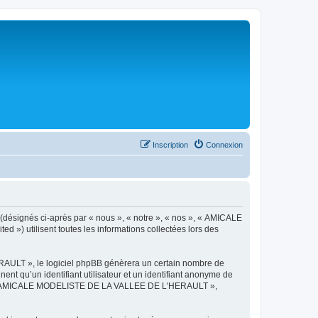
Inscription
Connexion
désignés ci-après par « nous », « notre », « nos », « AMICALE
») utilisent toutes les informations collectées lors des
AULT », le logiciel phpBB génèrera un certain nombre de
ent qu’un identifiant utilisateur et un identifiant anonyme de
ts de « AMICALE MODELISTE DE LA VALLEE DE L'HERAULT »,