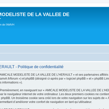
MODELISTE DE LA VALLEE DE
T
um de l'AMVH
LT - Politique de confidentialité
t « AMICALE MODELISTE DE LA VALLEE DE L'HERAULT » et ses partenaires affiliés (
r/forum ») et phpBB (désigné ci-après par « logiciel phpBB » et « phpBB Limited 
s informations »).
tes. Premièrement, en naviguant sur « AMICALE MODELISTE DE LA VALLEE DE L'HER
ar le navigateur internet de votre ordinateur. Les deux premiers cookies ne contienn
iel phpBB. Un troisième cookie sera créé lors de votre navigation sur les suje
ermettant d’améliorer votre confort de navigation en tant qu’utilisateur.