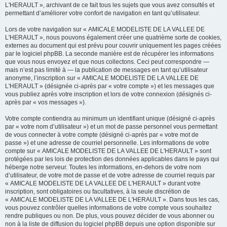
L'HERAULT », archivant de ce fait tous les sujets que vous avez consultés et
permettant d’améliorer votre confort de navigation en tant qu’utilisateur.
Lors de votre navigation sur « AMICALE MODELISTE DE LA VALLEE DE
L'HERAULT », nous pouvons également créer une quatrième sorte de cookies,
externes au document qui est prévu pour couvrir uniquement les pages créées
par le logiciel phpBB. La seconde manière est de récupérer les informations
que vous nous envoyez et que nous collectons. Ceci peut correspondre —
mais n’est pas limité à — la publication de messages en tant qu’utilisateur
anonyme, l’inscription sur « AMICALE MODELISTE DE LA VALLEE DE
L'HERAULT » (désignée ci-après par « votre compte ») et les messages que
vous publiez après votre inscription et lors de votre connexion (désignés ci-
après par « vos messages »).
Votre compte contiendra au minimum un identifiant unique (désigné ci-après
par « votre nom d’utilisateur ») et un mot de passe personnel vous permettant
de vous connecter à votre compte (désigné ci-après par « votre mot de
passe ») et une adresse de courriel personnelle. Les informations de votre
compte sur « AMICALE MODELISTE DE LA VALLEE DE L'HERAULT » sont
protégées par les lois de protection des données applicables dans le pays qui
héberge notre serveur. Toutes les informations, en-dehors de votre nom
d’utilisateur, de votre mot de passe et de votre adresse de courriel requis par
« AMICALE MODELISTE DE LA VALLEE DE L'HERAULT » durant votre
inscription, sont obligatoires ou facultatives, à la seule discrétion de
« AMICALE MODELISTE DE LA VALLEE DE L'HERAULT ». Dans tous les cas,
vous pouvez contrôler quelles informations de votre compte vous souhaitez
rendre publiques ou non. De plus, vous pouvez décider de vous abonner ou
non à la liste de diffusion du logiciel phpBB depuis une option disponible sur