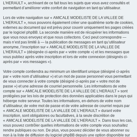
L'HERAULT », archivant de ce fait tous les sujets que vous avez consultés et
permettant d’améliorer votre confort de navigation en tant qu’utilisateur.
Lors de votre navigation sur « AMICALE MODELISTE DE LA VALLEE DE
L'HERAULT », nous pouvons également créer une quatrième sorte de cookies,
externes au document qui est prévu pour couvrir uniquement les pages créées
par le logiciel phpBB. La seconde manière est de récupérer les informations
que vous nous envoyez et que nous collectons. Ceci peut correspondre —
mais n’est pas limité à — la publication de messages en tant qu’utilisateur
anonyme, l’inscription sur « AMICALE MODELISTE DE LA VALLEE DE
L'HERAULT » (désignée ci-après par « votre compte ») et les messages que
vous publiez après votre inscription et lors de votre connexion (désignés ci-
après par « vos messages »).
Votre compte contiendra au minimum un identifiant unique (désigné ci-après
par « votre nom d’utilisateur ») et un mot de passe personnel vous permettant
de vous connecter à votre compte (désigné ci-après par « votre mot de
passe ») et une adresse de courriel personnelle. Les informations de votre
compte sur « AMICALE MODELISTE DE LA VALLEE DE L'HERAULT » sont
protégées par les lois de protection des données applicables dans le pays qui
héberge notre serveur. Toutes les informations, en-dehors de votre nom
d’utilisateur, de votre mot de passe et de votre adresse de courriel requis par
« AMICALE MODELISTE DE LA VALLEE DE L'HERAULT » durant votre
inscription, sont obligatoires ou facultatives, à la seule discrétion de
« AMICALE MODELISTE DE LA VALLEE DE L'HERAULT ». Dans tous les cas,
vous pouvez contrôler quelles informations de votre compte vous souhaitez
rendre publiques ou non. De plus, vous pouvez décider de vous abonner ou
non à la liste de diffusion du logiciel phpBB depuis une option disponible sur