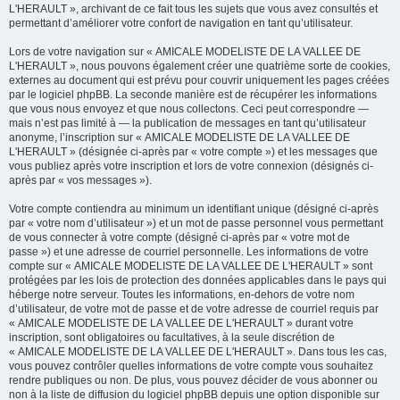
L'HERAULT », archivant de ce fait tous les sujets que vous avez consultés et
permettant d’améliorer votre confort de navigation en tant qu’utilisateur.
Lors de votre navigation sur « AMICALE MODELISTE DE LA VALLEE DE
L'HERAULT », nous pouvons également créer une quatrième sorte de cookies,
externes au document qui est prévu pour couvrir uniquement les pages créées
par le logiciel phpBB. La seconde manière est de récupérer les informations
que vous nous envoyez et que nous collectons. Ceci peut correspondre —
mais n’est pas limité à — la publication de messages en tant qu’utilisateur
anonyme, l’inscription sur « AMICALE MODELISTE DE LA VALLEE DE
L'HERAULT » (désignée ci-après par « votre compte ») et les messages que
vous publiez après votre inscription et lors de votre connexion (désignés ci-
après par « vos messages »).
Votre compte contiendra au minimum un identifiant unique (désigné ci-après
par « votre nom d’utilisateur ») et un mot de passe personnel vous permettant
de vous connecter à votre compte (désigné ci-après par « votre mot de
passe ») et une adresse de courriel personnelle. Les informations de votre
compte sur « AMICALE MODELISTE DE LA VALLEE DE L'HERAULT » sont
protégées par les lois de protection des données applicables dans le pays qui
héberge notre serveur. Toutes les informations, en-dehors de votre nom
d’utilisateur, de votre mot de passe et de votre adresse de courriel requis par
« AMICALE MODELISTE DE LA VALLEE DE L'HERAULT » durant votre
inscription, sont obligatoires ou facultatives, à la seule discrétion de
« AMICALE MODELISTE DE LA VALLEE DE L'HERAULT ». Dans tous les cas,
vous pouvez contrôler quelles informations de votre compte vous souhaitez
rendre publiques ou non. De plus, vous pouvez décider de vous abonner ou
non à la liste de diffusion du logiciel phpBB depuis une option disponible sur