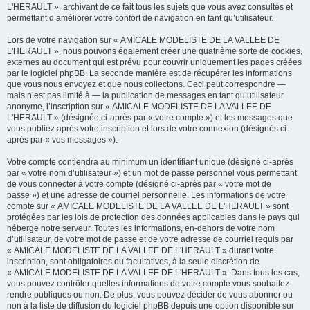
L'HERAULT », archivant de ce fait tous les sujets que vous avez consultés et
permettant d’améliorer votre confort de navigation en tant qu’utilisateur.
Lors de votre navigation sur « AMICALE MODELISTE DE LA VALLEE DE
L'HERAULT », nous pouvons également créer une quatrième sorte de cookies,
externes au document qui est prévu pour couvrir uniquement les pages créées
par le logiciel phpBB. La seconde manière est de récupérer les informations
que vous nous envoyez et que nous collectons. Ceci peut correspondre —
mais n’est pas limité à — la publication de messages en tant qu’utilisateur
anonyme, l’inscription sur « AMICALE MODELISTE DE LA VALLEE DE
L'HERAULT » (désignée ci-après par « votre compte ») et les messages que
vous publiez après votre inscription et lors de votre connexion (désignés ci-
après par « vos messages »).
Votre compte contiendra au minimum un identifiant unique (désigné ci-après
par « votre nom d’utilisateur ») et un mot de passe personnel vous permettant
de vous connecter à votre compte (désigné ci-après par « votre mot de
passe ») et une adresse de courriel personnelle. Les informations de votre
compte sur « AMICALE MODELISTE DE LA VALLEE DE L'HERAULT » sont
protégées par les lois de protection des données applicables dans le pays qui
héberge notre serveur. Toutes les informations, en-dehors de votre nom
d’utilisateur, de votre mot de passe et de votre adresse de courriel requis par
« AMICALE MODELISTE DE LA VALLEE DE L'HERAULT » durant votre
inscription, sont obligatoires ou facultatives, à la seule discrétion de
« AMICALE MODELISTE DE LA VALLEE DE L'HERAULT ». Dans tous les cas,
vous pouvez contrôler quelles informations de votre compte vous souhaitez
rendre publiques ou non. De plus, vous pouvez décider de vous abonner ou
non à la liste de diffusion du logiciel phpBB depuis une option disponible sur