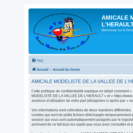
AMICALE 
L'HERAUL
Bienvenue sur le for
FAQ
Accueil
Accueil du forum
AMICALE MODELISTE DE LA VALLEE DE L'HERAU
Cette politique de confidentialité explique en détail commen
MODELISTE DE LA VALLEE DE L'HERAULT » et « https://www.amvh.f
sessions d’utilisation de votre part (désignées ci-après par « vo
Vos informations sont collectées de deux manières différen
cookies qui sont de petits fichiers téléchargés temporairement p
session qui vous sont automatiquement assignés par le logic
archivant de ce fait tous les sujets que vous avez consultés et p