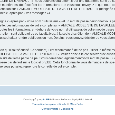
LEE DE L'HERAULT », nous pouvons également créer une quatrième sorte de cook
 manière est de récupérer les informations que vous nous envoyez et que nous col
l’inscription sur « AMICALE MODELISTE DE LA VALLEE DE L'HERAULT » (désignée ci
ignés ci-après par « vos messages »).
igné ci-après par « votre nom d’utilisateur ») et un mot de passe personnel vous p
onnelle. Les informations de votre compte sur « AMICALE MODELISTE DE LA VALLEE 
utes les informations, en-dehors de votre nom d’utilisateur, de votre mot de passe
tion, sont obligatoires ou facultatives, à la seule discrétion de « AMICALE M
us souhaitez rendre publiques ou non. De plus, vous pouvez décider de vous abonne
afin qu’il soit sécurisé. Cependant, il est recommandé de ne pas utiliser le même mot
ODELISTE DE LA VALLEE DE L'HERAULT », veillez donc à le conservez précieusem
 de tierce partie ne peut vous demander légitimement votre mot de passe. Si v
posée par défaut sur le logiciel phpBB. Cette fonctionnalité vous demandera de spécif
e vous puissiez reprendre le contrôle de votre compte.
Développé par
phpBB
® Forum Software © phpBB Limited
Traduction française officielle
©
Miles Cellar
Confidentialité
|
Conditions