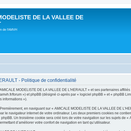
MODELISTE DE LA VALLEE DE
T
um de l'AMVH
LT - Politique de confidentialité
t « AMICALE MODELISTE DE LA VALLEE DE L'HERAULT » et ses partenaires affiliés (
r/forum ») et phpBB (désigné ci-après par « logiciel phpBB » et « phpBB Limited 
s informations »).
tes. Premièrement, en naviguant sur « AMICALE MODELISTE DE LA VALLEE DE L'HER
ar le navigateur internet de votre ordinateur. Les deux premiers cookies ne contienn
iel phpBB. Un troisième cookie sera créé lors de votre navigation sur les suje
ermettant d’améliorer votre confort de navigation en tant qu’utilisateur.