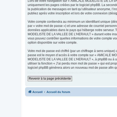
Lors de votre navigation sur « AMICALE MODELISTE DE LA VAL
uniquement les pages créées par le logiciel phpBB. La seconde
la publication de messages en tant qu’utilisateur anonyme, 
publiez après votre inscription et lors de votre connexion (dés
Votre compte contiendra au minimum un identifiant unique (dés
par « votre mot de passe ») et une adresse de courriel pers
données applicables dans le pays qui héberge notre serveur. To
MODELISTE DE LA VALLEE DE L'HERAULT » durant votre inscrip
vous pouvez contrôler quelles informations de votre compte vo
option disponible sur votre compte.
Votre mot de passe est chiffré (par un chiffrage à sens unique) 
passe est le moyen d’accès à votre compte sur « AMICALE M
MODELISTE DE LA VALLEE DE L'HERAULT », à phpBB ou à un site
utiliser la fonction « J’ai perdu mon mot de passe » qui est pro
logiciel phpBB générera alors un nouveau mot de passe afin qu
Revenir à la page précédente
Accueil
Accueil du forum