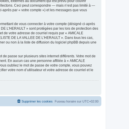
ies, externes au document qui est prévu pour couvrir
lectons. Ceci peut correspondre — mais n’est pas limité à —
-après par « votre compte ») et les messages que vous
ermettant de vous connecter à votre compte (désigné ci-après
DE L'HERAULT » sont protégées par les lois de protection des
 et de votre adresse de courriel requis par « AMICALE
ODELISTE DE LA VALLEE DE L'HERAULT ». Dans tous les cas,
r ou non à la liste de diffusion du logiciel phpBB depuis une
 de passe sur plusieurs sites internet différents. Votre mot de
ent. En aucun cas une personne affiliée à « AMICALE
ous oubliez le mot de passe de votre compte, vous pouvez
ier votre nom d’utilisateur et votre adresse de courriel et le
Supprimer les cookies
Fuseau horaire sur
UTC+02:00