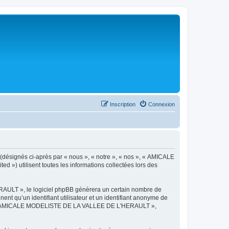
Inscription
Connexion
désignés ci-après par « nous », « notre », « nos », « AMICALE
») utilisent toutes les informations collectées lors des
AULT », le logiciel phpBB génèrera un certain nombre de
ent qu’un identifiant utilisateur et un identifiant anonyme de
ts de « AMICALE MODELISTE DE LA VALLEE DE L'HERAULT »,