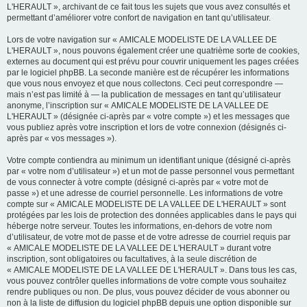
L'HERAULT », archivant de ce fait tous les sujets que vous avez consultés et
permettant d’améliorer votre confort de navigation en tant qu’utilisateur.
Lors de votre navigation sur « AMICALE MODELISTE DE LA VALLEE DE
L'HERAULT », nous pouvons également créer une quatrième sorte de cookies,
externes au document qui est prévu pour couvrir uniquement les pages créées
par le logiciel phpBB. La seconde manière est de récupérer les informations
que vous nous envoyez et que nous collectons. Ceci peut correspondre —
mais n’est pas limité à — la publication de messages en tant qu’utilisateur
anonyme, l’inscription sur « AMICALE MODELISTE DE LA VALLEE DE
L'HERAULT » (désignée ci-après par « votre compte ») et les messages que
vous publiez après votre inscription et lors de votre connexion (désignés ci-
après par « vos messages »).
Votre compte contiendra au minimum un identifiant unique (désigné ci-après
par « votre nom d’utilisateur ») et un mot de passe personnel vous permettant
de vous connecter à votre compte (désigné ci-après par « votre mot de
passe ») et une adresse de courriel personnelle. Les informations de votre
compte sur « AMICALE MODELISTE DE LA VALLEE DE L'HERAULT » sont
protégées par les lois de protection des données applicables dans le pays qui
héberge notre serveur. Toutes les informations, en-dehors de votre nom
d’utilisateur, de votre mot de passe et de votre adresse de courriel requis par
« AMICALE MODELISTE DE LA VALLEE DE L'HERAULT » durant votre
inscription, sont obligatoires ou facultatives, à la seule discrétion de
« AMICALE MODELISTE DE LA VALLEE DE L'HERAULT ». Dans tous les cas,
vous pouvez contrôler quelles informations de votre compte vous souhaitez
rendre publiques ou non. De plus, vous pouvez décider de vous abonner ou
non à la liste de diffusion du logiciel phpBB depuis une option disponible sur