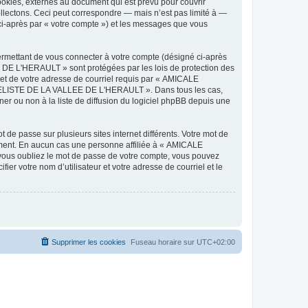
ies, externes au document qui est prévu pour couvrir
lectons. Ceci peut correspondre — mais n’est pas limité à —
-après par « votre compte ») et les messages que vous
ermettant de vous connecter à votre compte (désigné ci-après
DE L'HERAULT » sont protégées par les lois de protection des
 et de votre adresse de courriel requis par « AMICALE
ODELISTE DE LA VALLEE DE L'HERAULT ». Dans tous les cas,
r ou non à la liste de diffusion du logiciel phpBB depuis une
 de passe sur plusieurs sites internet différents. Votre mot de
ent. En aucun cas une personne affiliée à « AMICALE
ous oubliez le mot de passe de votre compte, vous pouvez
ier votre nom d’utilisateur et votre adresse de courriel et le
Supprimer les cookies
Fuseau horaire sur
UTC+02:00