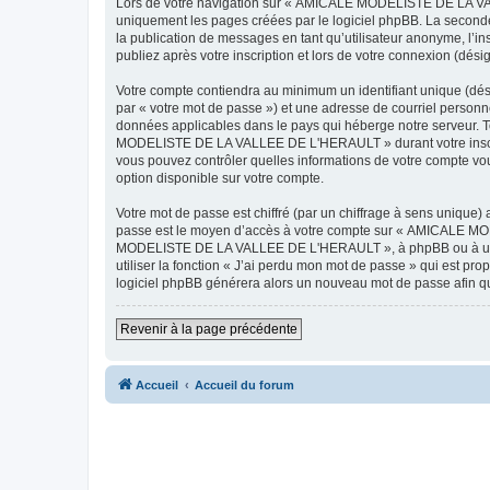
Lors de votre navigation sur « AMICALE MODELISTE DE LA VAL
uniquement les pages créées par le logiciel phpBB. La seconde
la publication de messages en tant qu’utilisateur anonyme, 
publiez après votre inscription et lors de votre connexion (dés
Votre compte contiendra au minimum un identifiant unique (dés
par « votre mot de passe ») et une adresse de courriel pers
données applicables dans le pays qui héberge notre serveur. To
MODELISTE DE LA VALLEE DE L'HERAULT » durant votre inscrip
vous pouvez contrôler quelles informations de votre compte vo
option disponible sur votre compte.
Votre mot de passe est chiffré (par un chiffrage à sens unique) 
passe est le moyen d’accès à votre compte sur « AMICALE M
MODELISTE DE LA VALLEE DE L'HERAULT », à phpBB ou à un site
utiliser la fonction « J’ai perdu mon mot de passe » qui est pro
logiciel phpBB générera alors un nouveau mot de passe afin qu
Revenir à la page précédente
Accueil
Accueil du forum