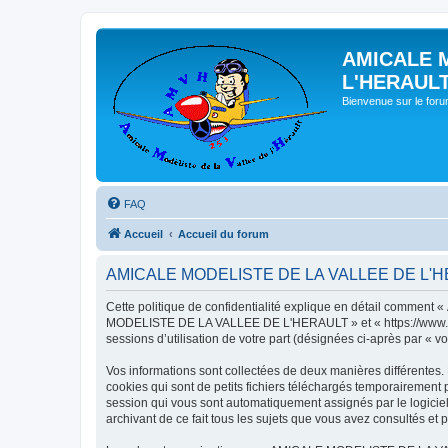
AMICALE 
L'HERAUL
Bienvenue sur le for
FAQ
Accueil
Accueil du forum
AMICALE MODELISTE DE LA VALLEE DE L'HERAU
Cette politique de confidentialité explique en détail commen
MODELISTE DE LA VALLEE DE L'HERAULT » et « https://www.amvh.f
sessions d’utilisation de votre part (désignées ci-après par « vo
Vos informations sont collectées de deux manières différen
cookies qui sont de petits fichiers téléchargés temporairement p
session qui vous sont automatiquement assignés par le logic
archivant de ce fait tous les sujets que vous avez consultés et p