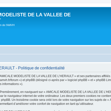
MODELISTE DE LA VALLEE DE
T
um de l'AMVH
LT - Politique de confidentialité
t « AMICALE MODELISTE DE LA VALLEE DE L'HERAULT » et ses partenaires affiliés (
r/forum ») et phpBB (désigné ci-après par « logiciel phpBB » et « phpBB Limited 
s informations »).
tes. Premièrement, en naviguant sur « AMICALE MODELISTE DE LA VALLEE DE L'HER
ar le navigateur internet de votre ordinateur. Les deux premiers cookies ne contienn
iel phpBB. Un troisième cookie sera créé lors de votre navigation sur les suje
ermettant d’améliorer votre confort de navigation en tant qu’utilisateur.