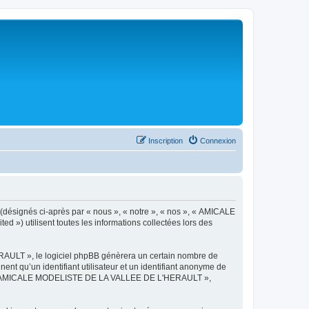
Inscription
Connexion
désignés ci-après par « nous », « notre », « nos », « AMICALE
») utilisent toutes les informations collectées lors des
AULT », le logiciel phpBB génèrera un certain nombre de
ent qu’un identifiant utilisateur et un identifiant anonyme de
ts de « AMICALE MODELISTE DE LA VALLEE DE L'HERAULT »,