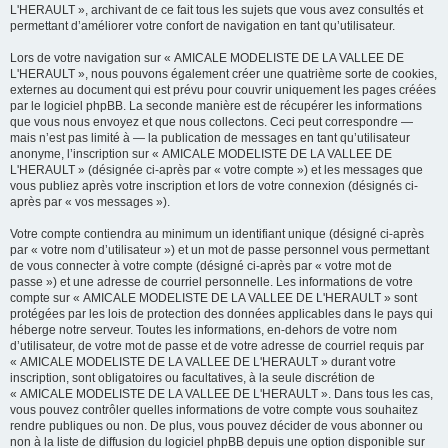
L'HERAULT », archivant de ce fait tous les sujets que vous avez consultés et
permettant d’améliorer votre confort de navigation en tant qu’utilisateur.
Lors de votre navigation sur « AMICALE MODELISTE DE LA VALLEE DE
L'HERAULT », nous pouvons également créer une quatrième sorte de cookies,
externes au document qui est prévu pour couvrir uniquement les pages créées
par le logiciel phpBB. La seconde manière est de récupérer les informations
que vous nous envoyez et que nous collectons. Ceci peut correspondre —
mais n’est pas limité à — la publication de messages en tant qu’utilisateur
anonyme, l’inscription sur « AMICALE MODELISTE DE LA VALLEE DE
L'HERAULT » (désignée ci-après par « votre compte ») et les messages que
vous publiez après votre inscription et lors de votre connexion (désignés ci-
après par « vos messages »).
Votre compte contiendra au minimum un identifiant unique (désigné ci-après
par « votre nom d’utilisateur ») et un mot de passe personnel vous permettant
de vous connecter à votre compte (désigné ci-après par « votre mot de
passe ») et une adresse de courriel personnelle. Les informations de votre
compte sur « AMICALE MODELISTE DE LA VALLEE DE L'HERAULT » sont
protégées par les lois de protection des données applicables dans le pays qui
héberge notre serveur. Toutes les informations, en-dehors de votre nom
d’utilisateur, de votre mot de passe et de votre adresse de courriel requis par
« AMICALE MODELISTE DE LA VALLEE DE L'HERAULT » durant votre
inscription, sont obligatoires ou facultatives, à la seule discrétion de
« AMICALE MODELISTE DE LA VALLEE DE L'HERAULT ». Dans tous les cas,
vous pouvez contrôler quelles informations de votre compte vous souhaitez
rendre publiques ou non. De plus, vous pouvez décider de vous abonner ou
non à la liste de diffusion du logiciel phpBB depuis une option disponible sur