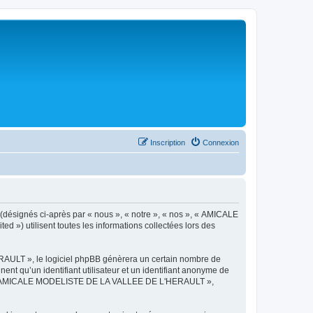
Inscription
Connexion
désignés ci-après par « nous », « notre », « nos », « AMICALE
») utilisent toutes les informations collectées lors des
AULT », le logiciel phpBB génèrera un certain nombre de
ent qu’un identifiant utilisateur et un identifiant anonyme de
ts de « AMICALE MODELISTE DE LA VALLEE DE L'HERAULT »,