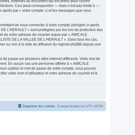
ies, externes au document qui est prévu pour couvrir
lectons. Ceci peut correspondre — mais n’est pas limité à —
-après par « votre compte ») et les messages que vous
ermettant de vous connecter à votre compte (désigné ci-après
DE L'HERAULT » sont protégées par les lois de protection des
 et de votre adresse de courriel requis par « AMICALE
ODELISTE DE LA VALLEE DE L'HERAULT ». Dans tous les cas,
r ou non à la liste de diffusion du logiciel phpBB depuis une
 de passe sur plusieurs sites internet différents. Votre mot de
ent. En aucun cas une personne affiliée à « AMICALE
ous oubliez le mot de passe de votre compte, vous pouvez
ier votre nom d’utilisateur et votre adresse de courriel et le
Supprimer les cookies
Fuseau horaire sur
UTC+02:00