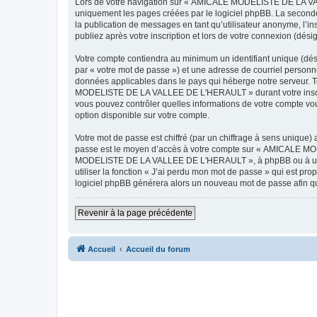
Lors de votre navigation sur « AMICALE MODELISTE DE LA VAL
uniquement les pages créées par le logiciel phpBB. La seconde
la publication de messages en tant qu’utilisateur anonyme, 
publiez après votre inscription et lors de votre connexion (dés
Votre compte contiendra au minimum un identifiant unique (dés
par « votre mot de passe ») et une adresse de courriel pers
données applicables dans le pays qui héberge notre serveur. To
MODELISTE DE LA VALLEE DE L'HERAULT » durant votre inscrip
vous pouvez contrôler quelles informations de votre compte vo
option disponible sur votre compte.
Votre mot de passe est chiffré (par un chiffrage à sens unique) 
passe est le moyen d’accès à votre compte sur « AMICALE M
MODELISTE DE LA VALLEE DE L'HERAULT », à phpBB ou à un site
utiliser la fonction « J’ai perdu mon mot de passe » qui est pro
logiciel phpBB générera alors un nouveau mot de passe afin qu
Revenir à la page précédente
Accueil
Accueil du forum