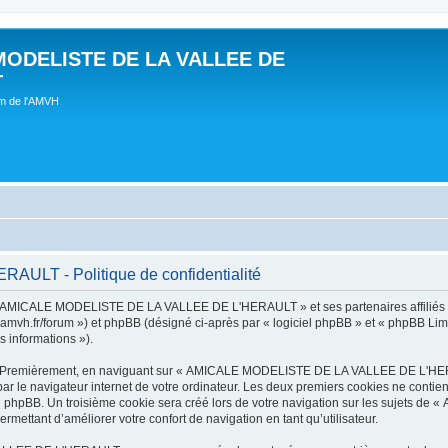
MODELISTE DE LA VALLEE DE
T
um de l'AMVH
LT - Politique de confidentialité
t « AMICALE MODELISTE DE LA VALLEE DE L'HERAULT » et ses partenaires affiliés (
r/forum ») et phpBB (désigné ci-après par « logiciel phpBB » et « phpBB Limited 
s informations »).
tes. Premièrement, en naviguant sur « AMICALE MODELISTE DE LA VALLEE DE L'HER
ar le navigateur internet de votre ordinateur. Les deux premiers cookies ne contienn
iel phpBB. Un troisième cookie sera créé lors de votre navigation sur les suje
ermettant d’améliorer votre confort de navigation en tant qu’utilisateur.