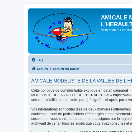
AMICALE 
L'HERAUL
Bienvenue sur le for
FAQ
Accueil
Accueil du forum
AMICALE MODELISTE DE LA VALLEE DE L'HERAU
Cette politique de confidentialité explique en détail commen
MODELISTE DE LA VALLEE DE L'HERAULT » et « https://www.amvh.f
sessions d’utilisation de votre part (désignées ci-après par « vo
Vos informations sont collectées de deux manières différen
cookies qui sont de petits fichiers téléchargés temporairement p
session qui vous sont automatiquement assignés par le logic
archivant de ce fait tous les sujets que vous avez consultés et p