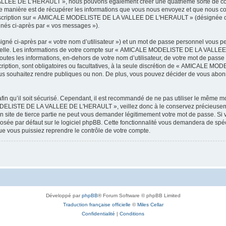
LEE DE L'HERAULT », nous pouvons également créer une quatrième sorte de cook
 manière est de récupérer les informations que vous nous envoyez et que nous col
l’inscription sur « AMICALE MODELISTE DE LA VALLEE DE L'HERAULT » (désignée ci
ignés ci-après par « vos messages »).
igné ci-après par « votre nom d’utilisateur ») et un mot de passe personnel vous p
onnelle. Les informations de votre compte sur « AMICALE MODELISTE DE LA VALLEE 
utes les informations, en-dehors de votre nom d’utilisateur, de votre mot de passe
tion, sont obligatoires ou facultatives, à la seule discrétion de « AMICALE M
us souhaitez rendre publiques ou non. De plus, vous pouvez décider de vous abonne
afin qu’il soit sécurisé. Cependant, il est recommandé de ne pas utiliser le même mot
ODELISTE DE LA VALLEE DE L'HERAULT », veillez donc à le conservez précieusem
 de tierce partie ne peut vous demander légitimement votre mot de passe. Si v
posée par défaut sur le logiciel phpBB. Cette fonctionnalité vous demandera de spécif
e vous puissiez reprendre le contrôle de votre compte.
Développé par
phpBB
® Forum Software © phpBB Limited
Traduction française officielle
©
Miles Cellar
Confidentialité
|
Conditions